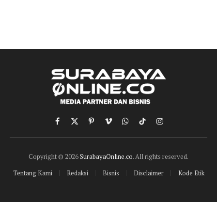
Facebook
X
Pinterest
Vimeo
WhatsApp
TikTok
Instagram
(Twitter)
Copyright © 2026
SurabayaOnline.co
. All rights reserved.
Tentang Kami
Redaksi
Bisnis
Disclaimer
Kode Etik