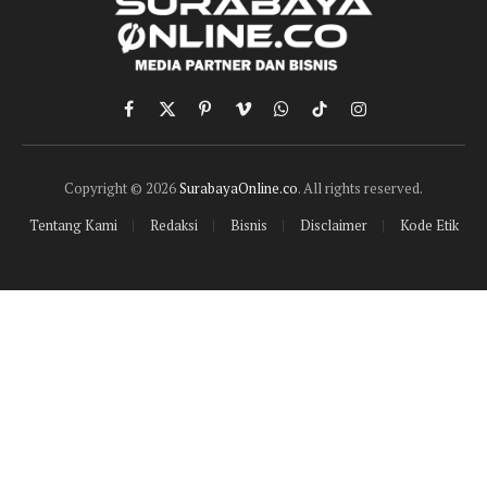
Facebook
X
Pinterest
Vimeo
WhatsApp
TikTok
Instagram
(Twitter)
Copyright © 2026
SurabayaOnline.co
. All rights reserved.
Tentang Kami
Redaksi
Bisnis
Disclaimer
Kode Etik