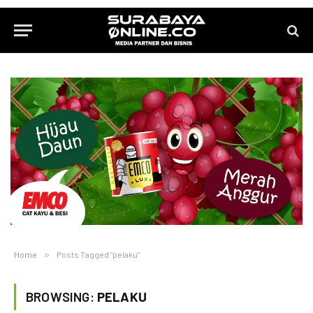
Home
»
Posts Tagged "pelaku"
BROWSING:
PELAKU