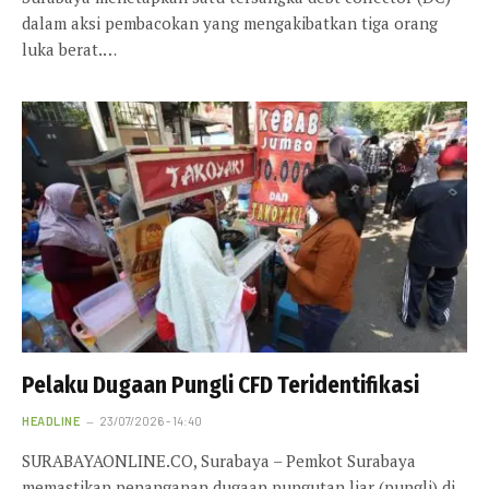
dalam aksi pembacokan yang mengakibatkan tiga orang
luka berat.…
Pelaku Dugaan Pungli CFD Teridentifikasi
HEADLINE
23/07/2026 - 14:40
SURABAYAONLINE.CO, Surabaya – Pemkot Surabaya
memastikan penanganan dugaan pungutan liar (pungli) di