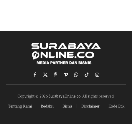
Facebook
X
Pinterest
Vimeo
WhatsApp
TikTok
Instagram
(Twitter)
Copyright © 2026
SurabayaOnline.co
. All rights reserved.
Tentang Kami
Redaksi
Bisnis
Disclaimer
Kode Etik