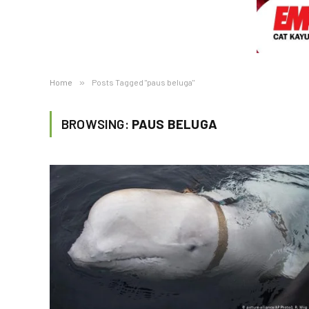
Home
»
Posts Tagged "paus beluga"
BROWSING:
PAUS BELUGA