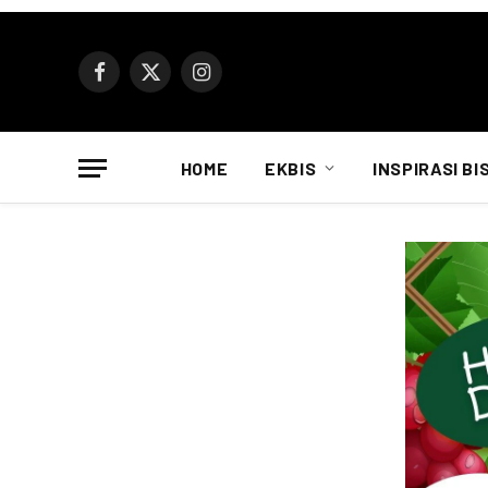
Facebook
X
Instagram
(Twitter)
HOME
EKBIS
INSPIRASI BI