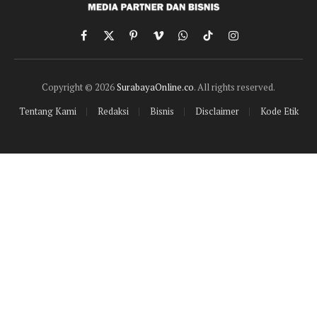
Facebook
X
Pinterest
Vimeo
WhatsApp
TikTok
Instagram
(Twitter)
Copyright © 2026
SurabayaOnline.co
. All rights reserved.
Tentang Kami
Redaksi
Bisnis
Disclaimer
Kode Etik