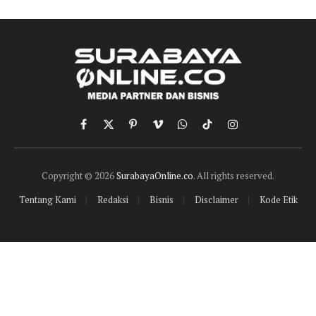
Facebook
X
Pinterest
Vimeo
WhatsApp
TikTok
Instagram
(Twitter)
Copyright © 2026
SurabayaOnline.co
. All rights reserved.
Tentang Kami
Redaksi
Bisnis
Disclaimer
Kode Etik