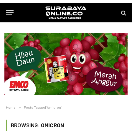
Home
»
Posts Tagged "omicron"
BROWSING:
OMICRON