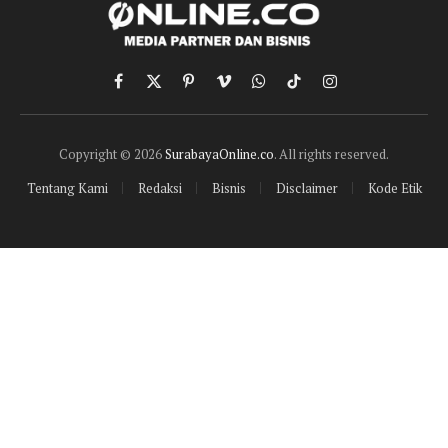
Facebook
X
Pinterest
Vimeo
WhatsApp
TikTok
Instagram
(Twitter)
Copyright © 2026
SurabayaOnline.co
. All rights reserved.
Tentang Kami
Redaksi
Bisnis
Disclaimer
Kode Etik