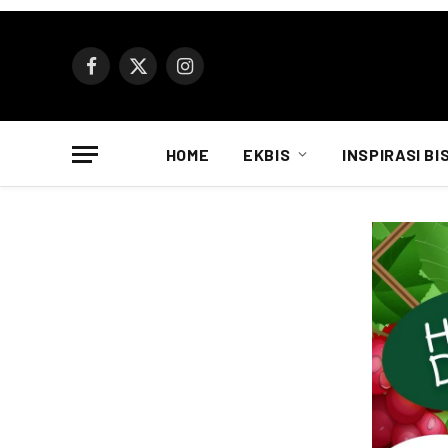
Facebook
X
Instagram
(Twitter)
HOME
EKBIS
INSPIRASI BI