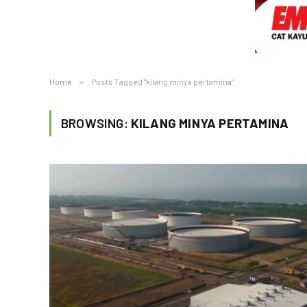
Home
»
Posts Tagged "kilang minya pertamina"
BROWSING:
KILANG MINYA PERTAMINA