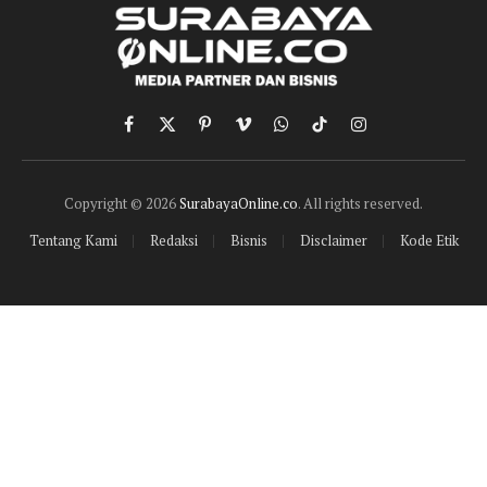
Facebook
X
Pinterest
Vimeo
WhatsApp
TikTok
Instagram
(Twitter)
Copyright © 2026
SurabayaOnline.co
. All rights reserved.
Tentang Kami
Redaksi
Bisnis
Disclaimer
Kode Etik