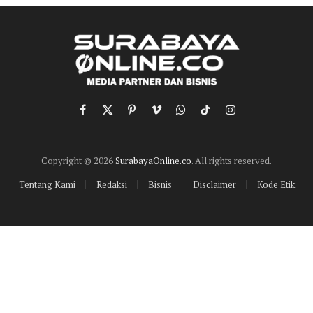
Facebook
X
Pinterest
Vimeo
WhatsApp
TikTok
Instagram
(Twitter)
Copyright © 2026
SurabayaOnline.co
. All rights reserved.
Tentang Kami
Redaksi
Bisnis
Disclaimer
Kode Etik