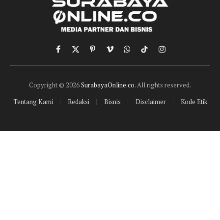
Facebook
X
Pinterest
Vimeo
WhatsApp
TikTok
Instagram
(Twitter)
Copyright © 2026
SurabayaOnline.co
. All rights reserved.
Tentang Kami
Redaksi
Bisnis
Disclaimer
Kode Etik