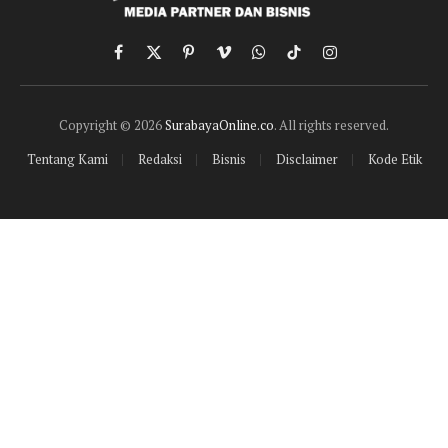
Facebook
X
Pinterest
Vimeo
WhatsApp
TikTok
Instagram
(Twitter)
Copyright © 2026
SurabayaOnline.co
. All rights reserved.
Tentang Kami
Redaksi
Bisnis
Disclaimer
Kode Etik