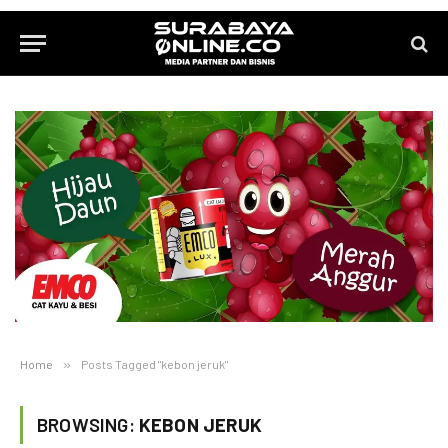
Home
»
Posts Tagged "kebon jeruk"
BROWSING:
KEBON JERUK