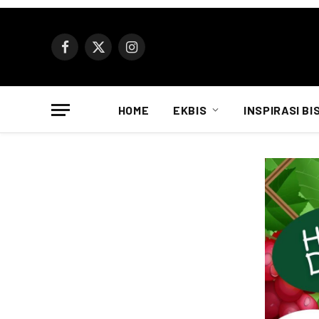
Facebook
X
Instagram
(Twitter)
HOME
EKBIS
INSPIRASI BI