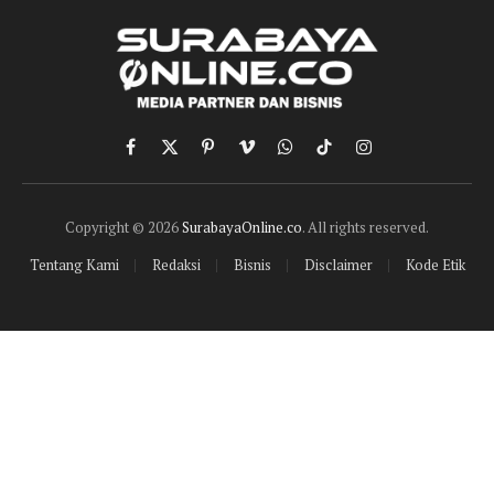
Facebook
X
Pinterest
Vimeo
WhatsApp
TikTok
Instagram
(Twitter)
Copyright © 2026
SurabayaOnline.co
. All rights reserved.
Tentang Kami
Redaksi
Bisnis
Disclaimer
Kode Etik