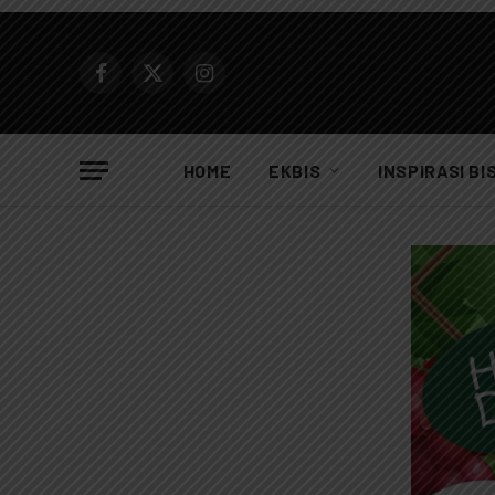
Facebook
X
Instagram
(Twitter)
HOME
EKBIS
INSPIRASI BI