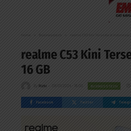
Home
»
Businesstech
»
realme C53 Kini Tersedia di Indonesia 
realme C53 Kini Ters
16 GB
By
Rizki
09/01/2024 - 18:00
BUSINESSTECH
Facebook
Twitter
Teleg