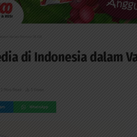
dalam Varian Memori 16 GB
edia di Indonesia dalam 
2 Mins Read
3
Views
ram
WhatsApp