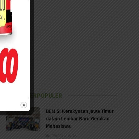
BERITA TERPOPULER
BEM SI Kerakyatan Jawa Timur
dalam Lembar Baru Gerakan
Mahasiswa
08/08/2026 - 18:48