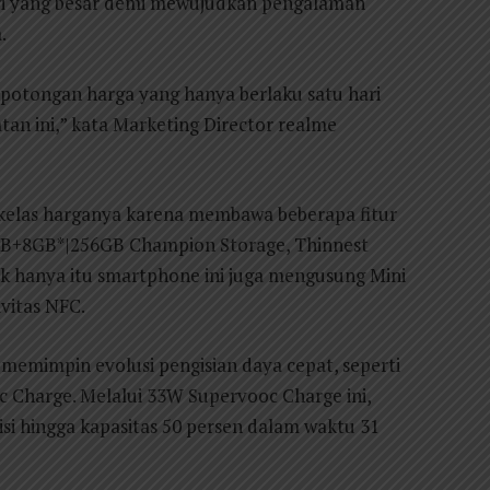
 yang besar demi mewujudkan pengalaman
.
 potongan harga yang hanya berlaku satu hari
tan ini,” kata Marketing Director realme
i kelas harganya karena membawa beberapa fitur
GB+8GB*|256GB Champion Storage, Thinnest
k hanya itu smartphone ini juga mengusung Mini
ivitas NFC.
emimpin evolusi pengisian daya cepat, seperti
Charge. Melalui 33W Supervooc Charge ini,
si hingga kapasitas 50 persen dalam waktu 31