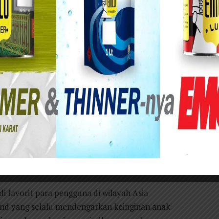
GB tersedia dengan harga Rp2.399.000.
ecara resmi mengumumkan kehadiran realme C53
an varian memori baru yang lebih besar ini dapat
 kanal penjualan resmi di Indonesia. Dengan
a menjadikan realme C53 sebagai smartphone
harga dua jutaan.
yang lebih besar di pasar Indonesia bukan tanpa
n Q3 2024 dari Canalys, yang mencatat bahwa
daftar Top 5 Most-Shipped Smartphone Model in
i favorit para pengguna di wilayah Asia
rand yang selalu mendengarkan keinginan anak