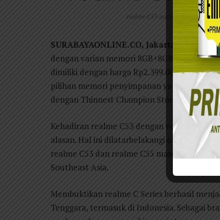
realme C53 memori 8GB+8GB*|256
SURABAYAONLINE.CO, Jakarta
– Realme s
dengan varian memori 8GB+8GB*|256GB. Pilih
dimiliki dengan harga Rp2.399.000 di seluruh
pilihan memori penyimpanan yang lebih leg
dengan Thinnest Champion Storage di kelas 
Kehadiran realme C53 dengan varian memori 
alasan. Hal ini dilatarbelakangi oleh lapora
realme C53 dan realme C55 masuk ke dalam 
Southeast Asia.
Membuktikan realme C Series berhasil menjad
Tenggara, termasuk di Indonesia. Sebagai b