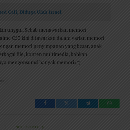
d Call, Diduga Ulah Israel
akin unggul. Sebab menawarkan memori
ealme C53 kini ditawarkan dalam varian memori
engan memori penyimpanan yang besar, anak
bagai file, konten multimedia, bahkan
ya mengonsumsi banyak memori.(*)
one
Facebook
Twitter
Telegram
WhatsAp
NEXT ARTICLE