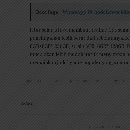
Baca Juga:
WhatsApp Di-hack Lewat Misse
Fitur selanjutnya membuat realme C53 sem
penyimpanan lebih besar dari sebelumnya. r
8GB+8GB*|256GB, selain 6GB+6GB*|128GB. D
muda akan lebih mudah untuk menyimpan ber
memainkan judul game populer yang umumn
kapasitas
pasaran
pengguna
realme
smartph
SHARE.
PREVIOUS ARTICLE