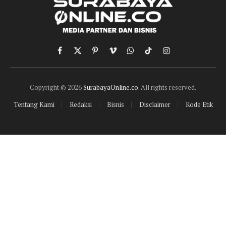
Facebook
X
Pinterest
Vimeo
WhatsApp
TikTok
Instagram
(Twitter)
Copyright © 2026
SurabayaOnline.co
. All rights reserved.
Tentang Kami
Redaksi
Bisnis
Disclaimer
Kode Etik