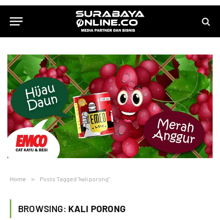
Home
»
Posts Tagged "kali porong"
BROWSING:
KALI PORONG