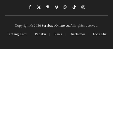
Facebook
X
Pinterest
Vimeo
WhatsApp
TikTok
Instagram
(Twitter)
Copyright © 2026
SurabayaOnline.co
. All rights reserved.
Tentang Kami
Redaksi
Bisnis
Disclaimer
Kode Etik