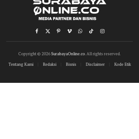
Facebook
X
Pinterest
Vimeo
WhatsApp
TikTok
Instagram
(Twitter)
Copyright © 2026
SurabayaOnline.co
. All rights reserved.
Tentang Kami
Redaksi
Bisnis
Disclaimer
Kode Etik