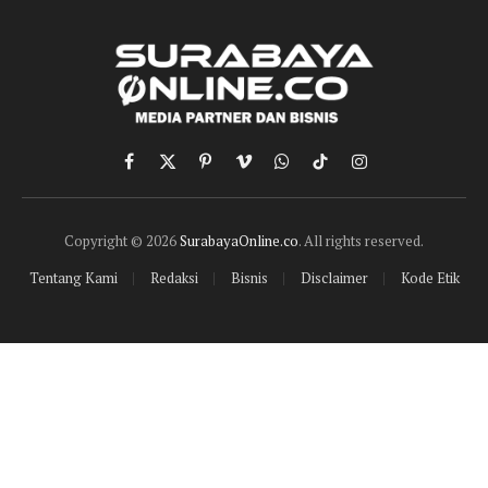
Facebook
X
Pinterest
Vimeo
WhatsApp
TikTok
Instagram
(Twitter)
Copyright © 2026
SurabayaOnline.co
. All rights reserved.
Tentang Kami
Redaksi
Bisnis
Disclaimer
Kode Etik