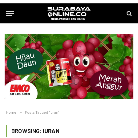
Home
»
Posts Tagged "iuran"
BROWSING:
IURAN