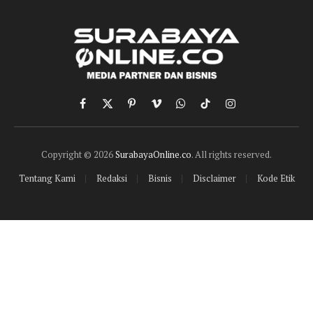
Facebook
X
Pinterest
Vimeo
WhatsApp
TikTok
Instagram
(Twitter)
Copyright © 2026
SurabayaOnline.co
. All rights reserved.
Tentang Kami
Redaksi
Bisnis
Disclaimer
Kode Etik