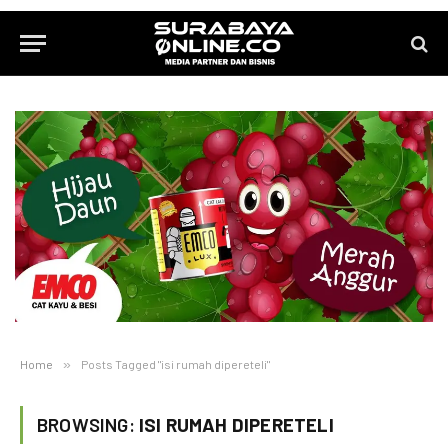
Home
»
Posts Tagged "isi rumah dipereteli"
BROWSING:
ISI RUMAH DIPERETELI