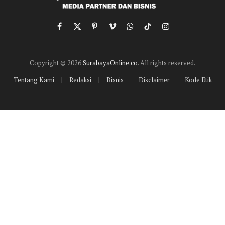
Facebook
X
Pinterest
Vimeo
WhatsApp
TikTok
Instagram
(Twitter)
Copyright © 2026
SurabayaOnline.co
. All rights reserved.
Tentang Kami
Redaksi
Bisnis
Disclaimer
Kode Etik