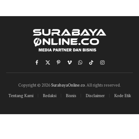
Facebook
X
Pinterest
Vimeo
WhatsApp
TikTok
Instagram
(Twitter)
Copyright © 2026
SurabayaOnline.co
. All rights reserved.
Tentang Kami
Redaksi
Bisnis
Disclaimer
Kode Etik