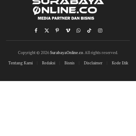
Facebook
X
Pinterest
Vimeo
WhatsApp
TikTok
Instagram
(Twitter)
Copyright © 2026
SurabayaOnline.co
. All rights reserved.
Tentang Kami
Redaksi
Bisnis
Disclaimer
Kode Etik