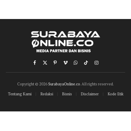
Facebook
X
Pinterest
Vimeo
WhatsApp
TikTok
Instagram
(Twitter)
Copyright © 2026
SurabayaOnline.co
. All rights reserved.
Tentang Kami
Redaksi
Bisnis
Disclaimer
Kode Etik