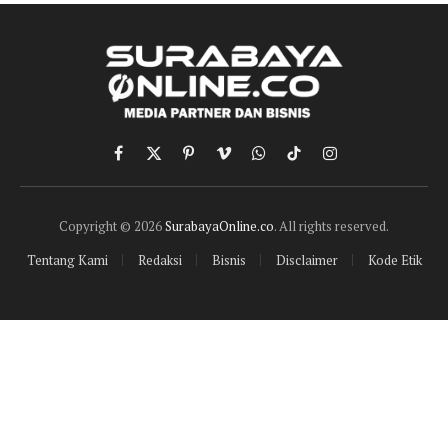
Facebook
X
Pinterest
Vimeo
WhatsApp
TikTok
Instagram
(Twitter)
Copyright © 2026
SurabayaOnline.co
. All rights reserved.
Tentang Kami
Redaksi
Bisnis
Disclaimer
Kode Etik