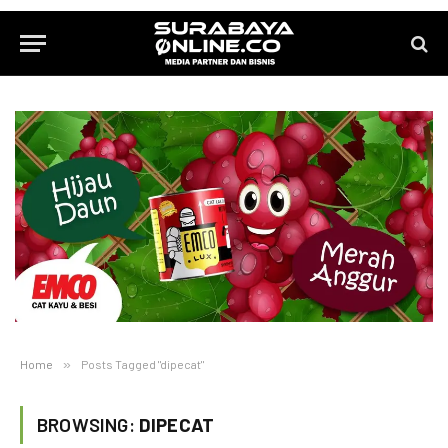
Home
»
Posts Tagged "dipecat"
BROWSING:
DIPECAT