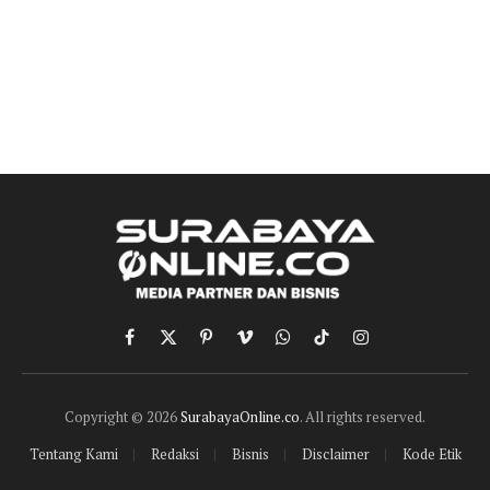
Facebook
X
Pinterest
Vimeo
WhatsApp
TikTok
Instagram
(Twitter)
Copyright © 2026
SurabayaOnline.co
. All rights reserved.
Tentang Kami
Redaksi
Bisnis
Disclaimer
Kode Etik