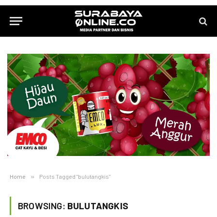
Home
»
Posts Tagged "bulutangkis"
BROWSING:
BULUTANGKIS