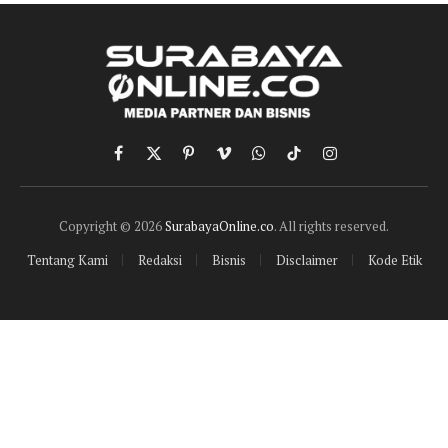
Facebook
X
Pinterest
Vimeo
WhatsApp
TikTok
Instagram
(Twitter)
Copyright © 2026
SurabayaOnline.co
. All rights reserved.
Tentang Kami
Redaksi
Bisnis
Disclaimer
Kode Etik