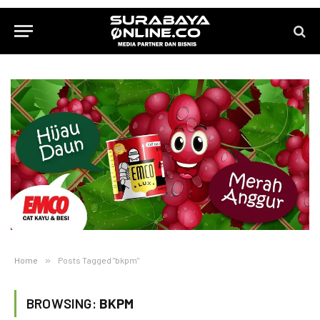
Home
»
Posts Tagged "bkpm"
BROWSING:
BKPM