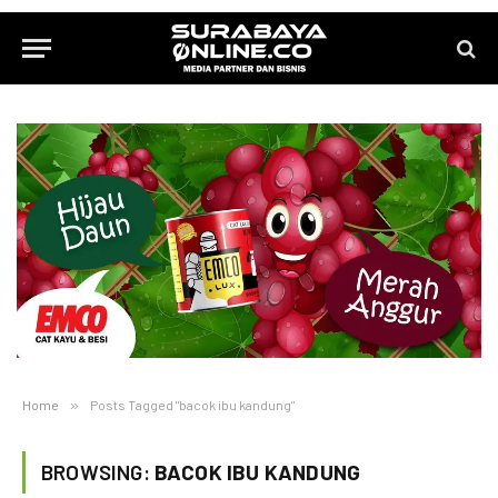
Home
»
Posts Tagged "bacok ibu kandung"
BROWSING:
BACOK IBU KANDUNG