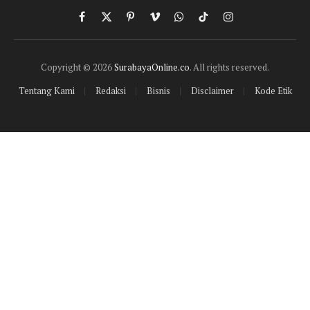
Facebook
X
Pinterest
Vimeo
WhatsApp
TikTok
Instagram
(Twitter)
Copyright © 2026
SurabayaOnline.co
. All rights reserved.
Tentang Kami
Redaksi
Bisnis
Disclaimer
Kode Etik