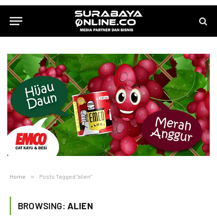
Home
»
Posts Tagged "alien"
BROWSING:
ALIEN