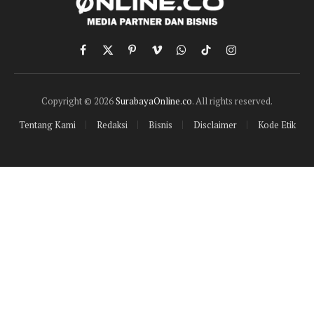
Facebook
X
Pinterest
Vimeo
WhatsApp
TikTok
Instagram
(Twitter)
Copyright © 2026
SurabayaOnline.co
. All rights reserved.
Tentang Kami
Redaksi
Bisnis
Disclaimer
Kode Etik