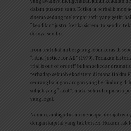
yang awalnya mengenakan jubah keadilan de
dalam pusaran suap. Ketika ia berbalik menja
sinema sedang melempar satir yang getir: bah
“keadilan” justru ketika sistem itu sendiri 
dirinya sendiri.
Ironi teatrikal ini bergaung lebih keras di s
“..And Justice for All” (1979). Teriakan histe
trial is out of order!” bukan sekedar dramatis
terhadap sebuah ekosistem di mana Hakim Fl
seorang bajingan arogan yang berlindung di b
subjek yang “sakit”, maka seluruh upacara per
yang legal.
Namun, ambiguitas ini mencapai derajatnya 
dengan kapital yang tak berseri. Hukum tak 