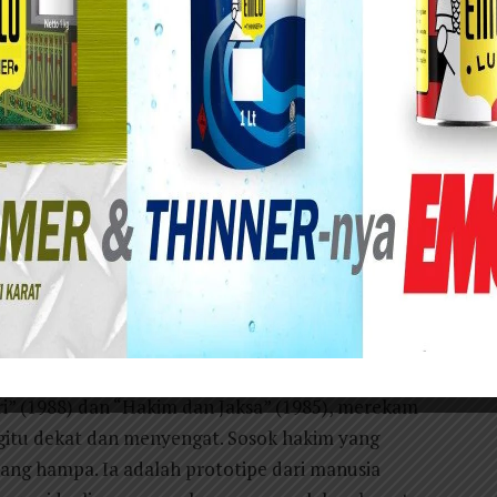
a hukum dibayangkan sebagai payung teduh
ng-wenangan. Namun, dalam lanskap kekuasaan
yangan itu menguap menjadi fatamorgana. Hukum
eliuk elastis, bermetamorfosis menjadi instrumen
g dingin. Di titik inilah, keadilan menjelma
 merapalkan pasal, tetapi gagap mengeja
k lain adalah ekstensi dari kegelisahan batin
ri” (1988) dan “Hakim dan Jaksa” (1985), merekam
egitu dekat dan menyengat. Sosok hakim yang
ang hampa. Ia adalah prototipe dari manusia