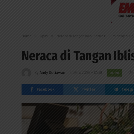
Home
»
Opini
»
Neraca di Tangan Iblis: Ketika Hukum Menjadi Be
Neraca di Tangan Ibl
By
Andy Setiawan
03/07/2026 - 12:39
OPINI
Facebook
Twitter
Teleg