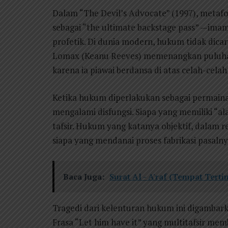
Dalam “The Devil’s Advocate” (1997), metaf
sebagai “the ultimate backstage pass” —ima
profetik. Di dunia modern, hukum tidak dicar
Lomax (Keanu Reeves) memenangkan puluhan 
karena ia piawai berdansa di atas celah-celah
Ketika hukum diperlakukan sebagai permainan
mengalami disfungsi. Siapa yang memiliki “al
tafsir. Hukum yang katanya objektif, dalam r
siapa yang mendanai proses fabrikasi pasalny
Baca Juga:
Surat Al - A'raf (Tempat Terti
Tragedi dari kelenturan hukum ini digambark
Frasa “Let him have it” yang multitafsir m