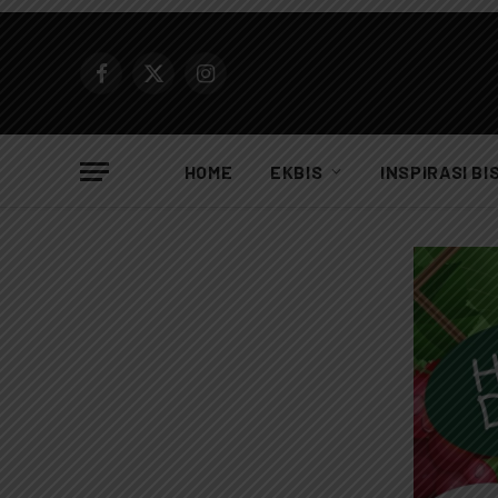
Facebook
X
Instagram
(Twitter)
HOME
EKBIS
INSPIRASI BI