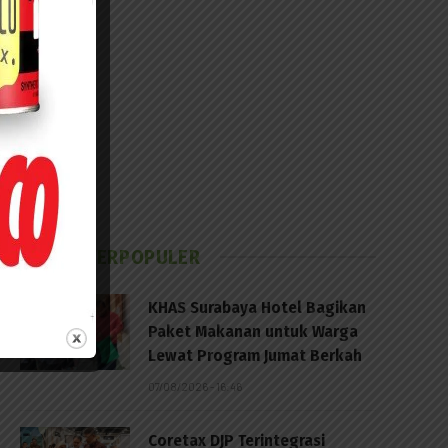
BERITA TERPOPULER
KHAS Surabaya Hotel Bagikan
Paket Makanan untuk Warga
Lewat Program Jumat Berkah
07/08/2026 - 16:46
Coretax DJP Terintegrasi