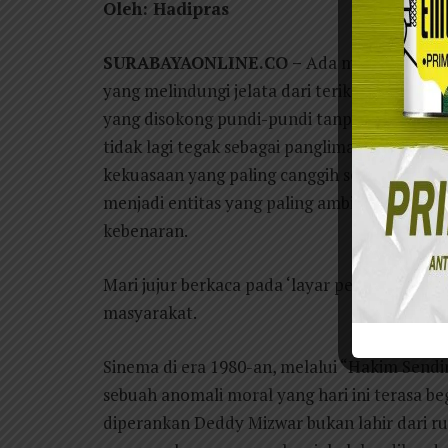
Oleh: Hadipras
SURABAYAONLINE.CO –
Ada masanya ketik
yang melindungi jelata dari terik kesewena
yang disokong pundi-pundi tanpa batas, ba
tidak lagi tegak sebagai panglima; ia telah m
kekuasaan yang paling canggih sekaligus palin
menjadi entitas yang paling ambigu: ia fasih
kebenaran.
Mari jujur berkaca pada ‘layar perak’, yang ta
masyarakat.
Sinema di era 1980-an, melalui “Hakim Sendi
sebuah anomali moral yang hari ini terasa b
diperankan Deddy Mizwar bukan lahir dari ru