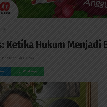
rhala
is: Ketika Hukum Menjadi 
4 Mins Read
0
Views
ram
WhatsApp