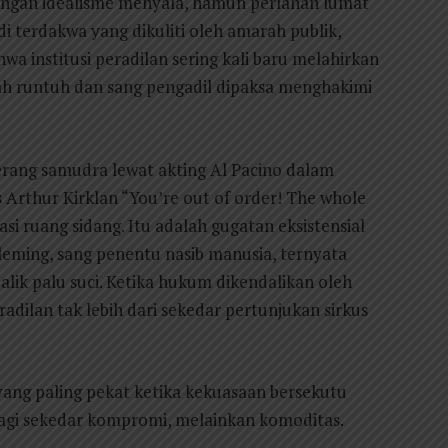
ngan idealisme menyala, namun perlahan lumat
di terdakwa yang dikuliti oleh amarah publik,
wa institusi peradilan sering kali baru melahirkan
telah runtuh dan sang pengadil dipaksa menghakimi
eberang samudra lewat akting Al Pacino dalam
ris Arthur Kirklan “You’re out of order! The whole
asi ruang sidang. Itu adalah gugatan eksistensial
eming, sang penentu nasib manusia, ternyata
alik palu suci. Ketika hukum dikendalikan oleh
adilan tak lebih dari sekedar pertunjukan sirkus
yang paling pekat ketika kekuasaan bersekutu
lagi sekedar kompromi, melainkan komoditas.