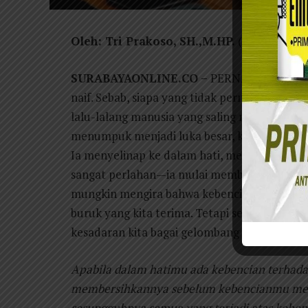
Oleh: Tri Prakoso, SH.,M.HP.
(Alumni FH U
SURABAYAONLINE.CO –
PERNAHKAH engkau
naif. Sebab, siapa yang tidak pernah membenc
lalu-lalang manusia yang saling menyenggol k
menumpuk menjadi luka besar, kebencian ada
Ia menyelinap ke dalam hati, mengendap di 
sangat perlahan—ia mulai membangun sarang
mungkin mengira bahwa kebencian itu adalah 
buruk yang kita terima. Tetapi seorang ari
kesadaran kita bagai gelombang samudra y
Apabila dalam hatimu ada kebencian terhad
membersihkannya sebelum kebencianmu mem
sesungguhnya semua yang terjadi atas kehe