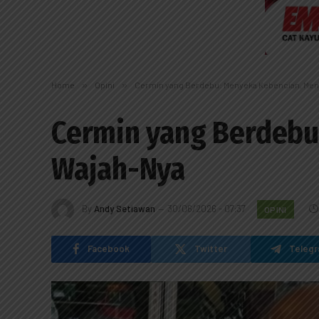
Home
»
Opini
»
Cermin yang Berdebu: Menyeka Kebencian, Men
Cermin yang Berdebu
Wajah-Nya
By
Andy Setiawan
30/06/2026 - 07:37
OPINI
Facebook
Twitter
Teleg