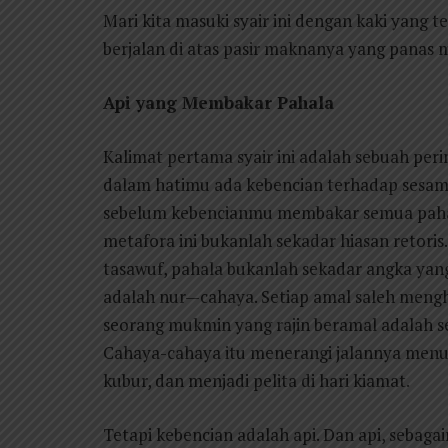
Mari kita masuki syair ini dengan kaki yang t
berjalan di atas pasir maknanya yang panas
Api yang Membakar Pahala
Kalimat pertama syair ini adalah sebuah per
dalam hatimu ada kebencian terhadap sesa
sebelum kebencianmu membakar semua pahal
metafora ini bukanlah sekadar hiasan retoris
tasawuf, pahala bukanlah sekadar angka yang
adalah nur—cahaya. Setiap amal saleh mengha
seorang mukmin yang rajin beramal adalah se
Cahaya-cahaya itu menerangi jalannya menuj
kubur, dan menjadi pelita di hari kiamat.
Tetapi kebencian adalah api. Dan api, sebaga