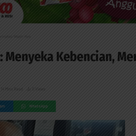
yingkap Wajah-Nya
: Menyeka Kebencian, Me
14 Mins Read
0
Views
ram
WhatsApp