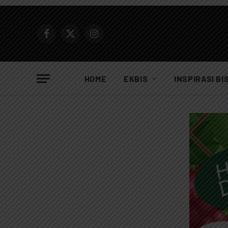
Facebook
X
Instagram
(Twitter)
HOME
EKBIS
INSPIRASI BI