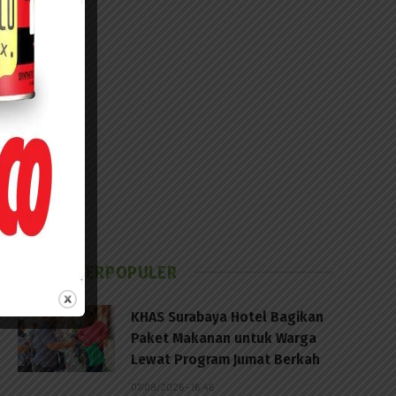
BERITA TERPOPULER
KHAS Surabaya Hotel Bagikan
Paket Makanan untuk Warga
Lewat Program Jumat Berkah
07/08/2026 - 16:46