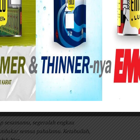
niversitas Jember)
 membenci? Pertanyaan ini mungkin terasa
i? Di dunia yang penuh gesekan ini, di antara
epentingan, di antara luka-luka kecil yang
lah tamu yang seringkali datang tanpa diundang.
sudut-sudutnya yang gelap, dan perlahan-lahan—
. Kita mungkin tidak menyadarinya. Kita
hak kita, respons yang wajar atas perlakuan
f pernah melantunkan syair yang menghantam
ang menghantam karang:
ap sesamamu, segeralah engkau
bakar semua pahalamu. Ketahuilah,
ndak-Nya.