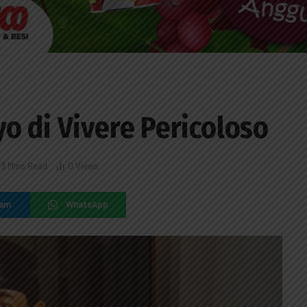
o di Vivere Pericoloso
3 Mins Read
0
Views
ram
WhatsApp