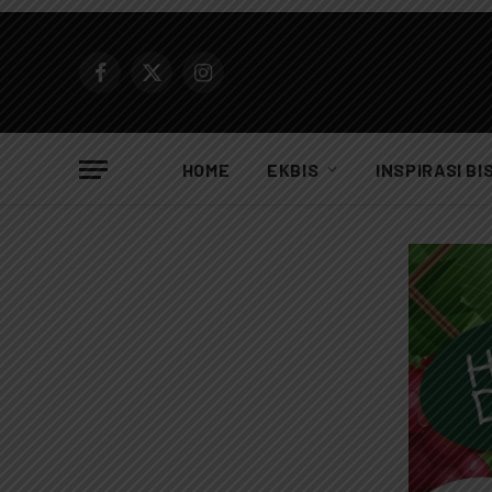
Facebook
X
Instagram
(Twitter)
HOME
EKBIS
INSPIRASI BI