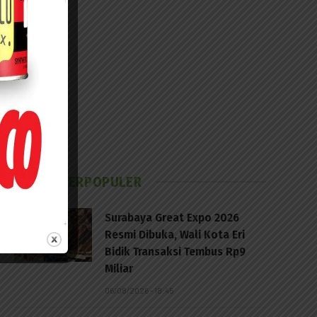
BERITA TERPOPULER
Surabaya Great Expo 2026
Resmi Dibuka, Wali Kota Eri
Bidik Transaksi Tembus Rp9
Miliar
06/08/2026 - 18:45