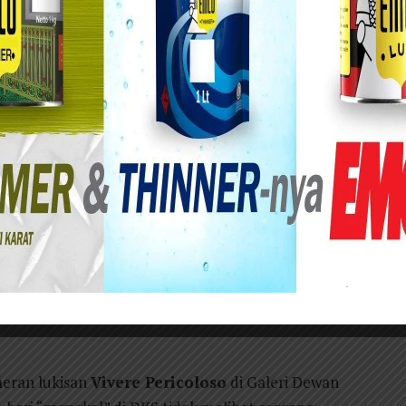
26, suasana di Galeri Dewan Kesenian Surabaya
am, bukan pula karena ada pelukis yang
pernah dikenal dunia seni rupa. Perubahan itu
krab dipanggil masyarakat sebagai
Cacak-e Arek
beliau memang nomor dua. Tetapi dalam urusan
iau sering berada di nomor satu. Tidak sedikit
iau dibanding bertemu petugas layanan
meran lukisan
Vivere Pericoloso
di Galeri Dewan