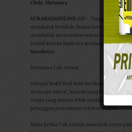
Oleh: Meimura
SURABAYAONLINE.CO –
Tanggal 16 Juni 20
mendadak berubah. Bukan karena listrik pad
mendadak menemukan warna baru yang belum 
terjadi karena hadirnya seorang tamu yang a
Suroboyo.
Namanya Cak Armuji.
Sebagai Wakil Wali Kota Surabaya, jabatan 
menyapa rakyat, banyak yang berpendapat bel
warga yang merasa lebih mudah bertemu bel
pelanggan perusahaan telekomunikasi.
Maka ketika Cak Armuji muncul di arena pa