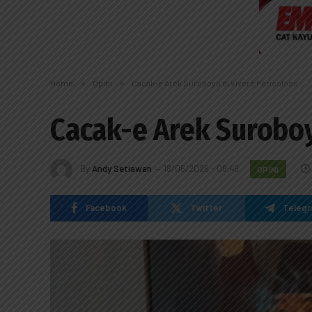
Home
»
Opini
»
Cacak-e Arek Suroboyo di Vivere Pericoloso
Cacak-e Arek Suroboy
By
Andy Setiawan
18/06/2026 - 08:48
OPINI
Facebook
Twitter
Teleg