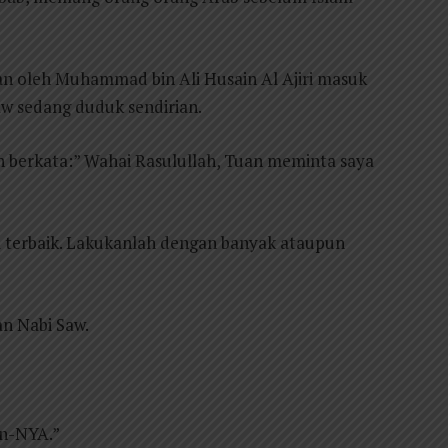
kan oleh Muhammad bin Ali Husain Al Ajiri masuk
w sedang duduk sendirian.
 berkata:” Wahai Rasulullah, Tuan meminta saya
l terbaik. Lakukanlah dengan banyak ataupun
an Nabi Saw.
an-NYA.”