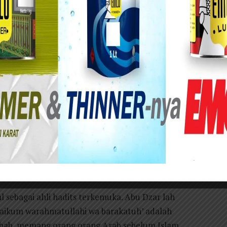
i, nama aslinya adalah Jundi bin Junadah ar-
hana) dan kritis.
 halnya Abdullah bin Mas’ud maupun Ibnu Abbas.
pi, satu hal yang membuatnya mencolok,
ang miskin, apalagi adanya hak orang miskin yang
 sebagai ahli hadits terkemuka. Abu Dzar lah
aikum warahmatullahi wa barakatuh’ adalah
ebab, memang orang orang Arab sebelum Islam