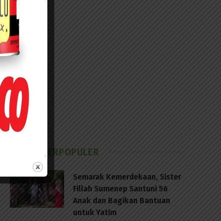
BERITA TERPOPULER
Semarak Kemerdekaan, Sister
Fillah Sumenep Santuni 56
Anak dan Bagikan Bantuan
untuk Yatim