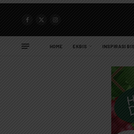
Facebook
X
Instagram
(Twitter)
HOME
EKBIS
INSPIRASI BI