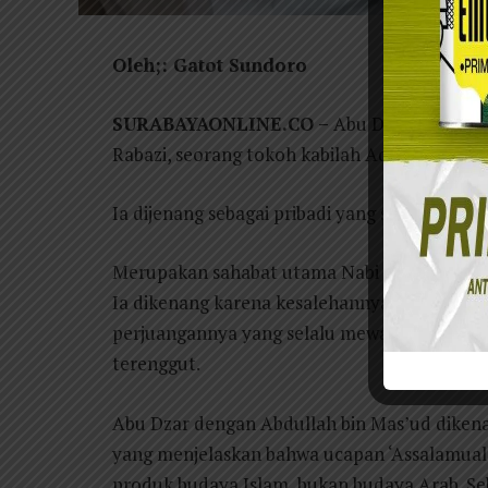
Oleh;: Gatot Sundoro
SURABAYAONLINE.CO –
Abu Dzar Al Ghifar
Rabazi, seorang tokoh kabilah Adnan.
Ia dijenang sebagai pribadi yang suhud (seder
Merupakan sahabat utama Nabi Saw, seperti
Ia dikenang karena kesalehannya. Akan teta
perjuangannya yang selalu mewakili orang or
terenggut.
Abu Dzar dengan Abdullah bin Mas’ud dikenal
yang menjelaskan bahwa ucapan ‘Assalamual
produk budaya Islam, bukan budaya Arab. S