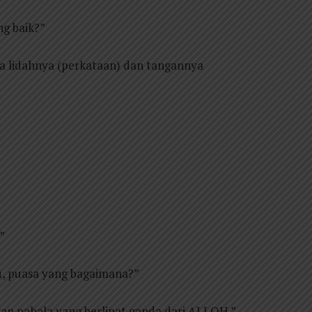
ng baik?”
ga lidahnya (perkataan) dan tangannya
”
tu, puasa yang bagaimana?”
an pahala yang berlipat ganda dari ALLOH.”