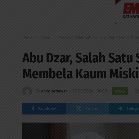
Home
»
Opini
»
Abu Dzar, Salah Satu Sahabat Utama Nabi SAW Y
Abu Dzar, Salah Satu
Membela Kaum Misk
By
Andy Setiawan
12/06/2026 - 08:00
OPINI
Facebook
Twitter
Teleg