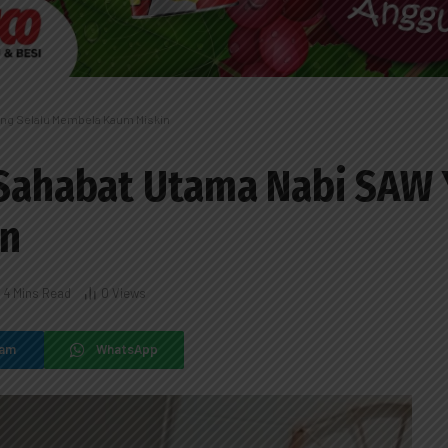
ang Selalu Membela Kaum Miskin
 Sahabat Utama Nabi SAW 
in
4 Mins Read
0
Views
ram
WhatsApp