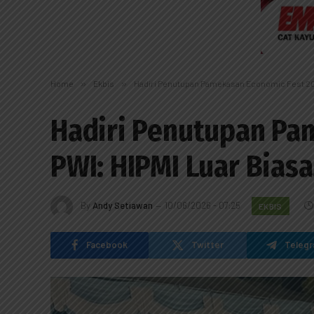
Home
»
Ekbis
»
Hadiri Penutupan Pamekasan Economic Fest 202
Hadiri Penutupan Pa
PWI: HIPMI Luar Biasa
By
Andy Setiawan
10/06/2026 - 07:25
EKBIS
Facebook
Twitter
Teleg