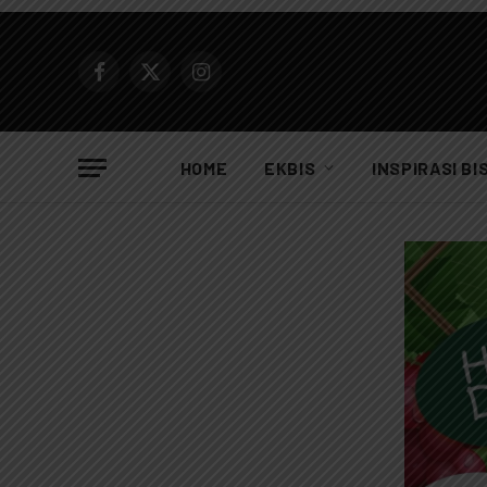
Facebook
X
Instagram
(Twitter)
HOME
EKBIS
INSPIRASI BI