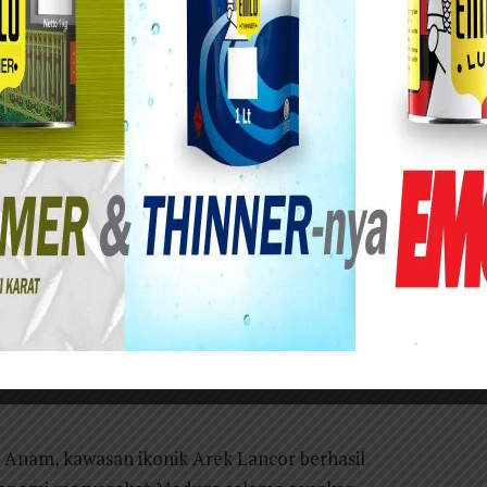
upan Pamekasan Economic Fest 2026 di kawasan monumen Arek Lancor.
an Indonesia (PWI) Kabupaten Pamekasan
epada Badan Pengurus Cabang Himpunan
asan. Apresiasi ini diberikan atas suksesnya
g berlangsung di kawasan Monumen Arek Lancor
 langsung memenuhi undangan malam penutupan
ut pada Selasa malam (9/6/2026).
eh BPC HIPMI Pamekasan ini tergolong sangat
 Anam, kawasan ikonik Arek Lancor berhasil