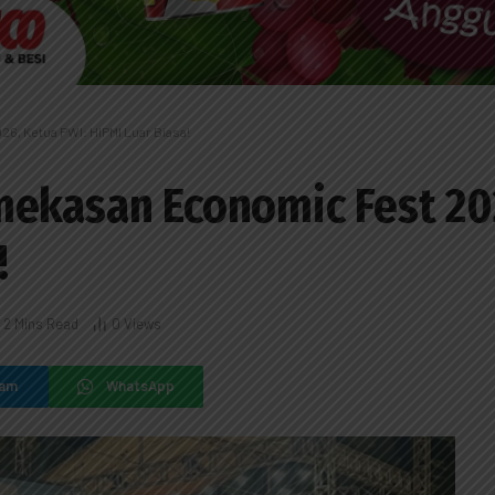
6, Ketua PWI: HIPMI Luar Biasa!
mekasan Economic Fest 20
!
2 Mins Read
0
Views
ram
WhatsApp