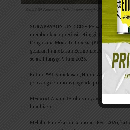
Ketua PWI Pamekasan, Hairul Anam, menghadiri undangan penut
SURABAYAONLINE CO –
Persatuan Wartaw
memberikan apresiasi setinggi-tingginya k
Pengusaha Muda Indonesia (BPC HIPMI) Pamek
gelaran Pamekasan Economic Fest 2026 yan
sejak 1 hingga 9 Juni 2026.
Ketua PWI Pamekasan, Hairul Anam, hadir
(clossing ceremony) agenda prestisius terseb
Menurut Anam, terobosan yang dilakukan ol
luar biasa.
Melalui Pamekasan Economic Fest 2026, kata