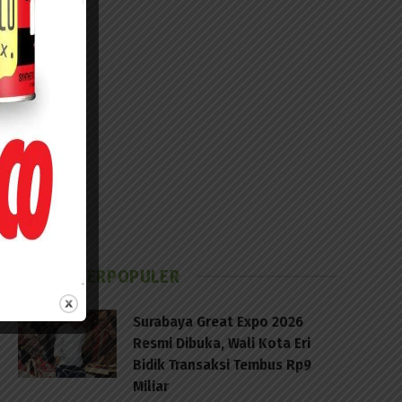
BERITA TERPOPULER
Surabaya Great Expo 2026
Resmi Dibuka, Wali Kota Eri
Bidik Transaksi Tembus Rp9
Miliar