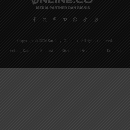
Facebook
X
Pinterest
Vimeo
WhatsApp
TikTok
Instagram
(Twitter)
Copyright © 2026
SurabayaOnline.co
. All rights reserved.
Tentang Kami
Redaksi
Bisnis
Disclaimer
Kode Etik