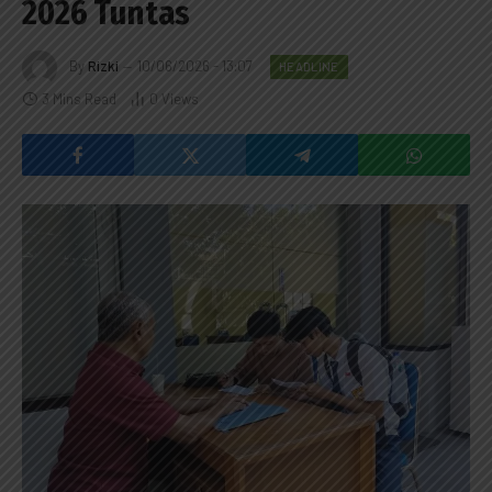
2026 Tuntas
By
Rizki
10/06/2026 - 13:07
HEADLINE
3 Mins Read
0
Views