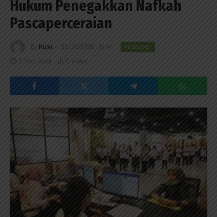
Hukum Penegakkan Nafkah
Pascaperceraian
By
Rizki
08/06/2026 - 15:44
HEADLINE
3 Mins Read
0
Views