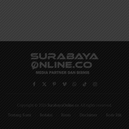
Facebook
X
Pinterest
Vimeo
WhatsApp
TikTok
Instagram
(Twitter)
Copyright © 2026
SurabayaOnline.co
. All rights reserved.
Tentang Kami
Redaksi
Bisnis
Disclaimer
Kode Etik