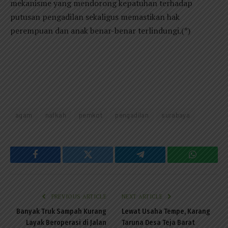
mekanisme yang mendorong kepatuhan terhadap
putusan pengadilan sekaligus memastikan hak
perempuan dan anak benar-benar terlindungi.(*)
agam
nafkah
pemkot
pengadilan
surabaya
Facebook
Twitter
Telegram
WhatsAp
PREVIOUS ARTICLE
NEXT ARTICLE
Banyak Truk Sampah Kurang
Lewat Usaha Tempe, Karang
Layak Beroperasi di Jalan
Taruna Desa Teja Barat