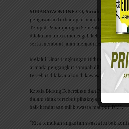
SURABAYAONLINE.CO, Surabaya
– Pemkot
pengawasan terhadap armada truk pengangk
Tempat Penampungan Sementara (TPS) menu
dilakukan untuk mencegah kebocoran air lin
serta membuat jalan menjadi licin.
Melalui Dinas Lingkungan Hidup (DLH) Kota 
armada pengangkut sampah dilakukan secara
tersebut dilaksanakan di kawasan Jalan Raya
Kepala Bidang Kebersihan dan Pemberdayaa
dalam sidak tersebut pihaknya menemukan s
baik kendaraan milik swasta maupun DLH.
“Kita temukan angkutan swasta itu bak kont