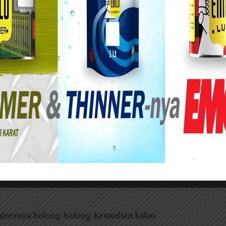
 Surabaya terus melakukan evaluasi dan
ut sampah yang melayani pengangkutan dari
ju Tempat Pembuangan Akhir (TPA). Upaya ini
di yang berpotensi menimbulkan bau tidak sedap
Surabaya, inspeksi mendadak (sidak) terhadap
 berkala. Salah satu kegiatan pengawasan
 Tandes pada Kamis (4/6) malam.
n DLH Surabaya Wasis Sutikno mengatakan,
ejumlah armada yang perlu mendapat perhatian,
ainernya bolong-bolong. Kemudian kalau