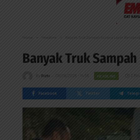
Home
»
Headline
»
Banyak Truk Sampah Kurang Layak Beroperas
Banyak Truk Sampah K
By
Rizki
08/06/2026 - 14:56
2 Mi
HEADLINE
Facebook
Twitter
Teleg