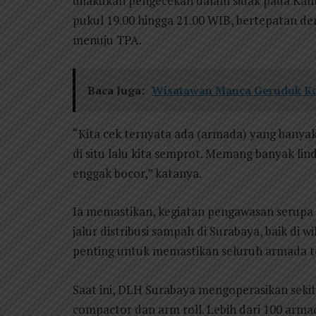
dilakukan pengecekan dalam sidak pada Kami
pukul 19.00 hingga 21.00 WIB, bertepatan 
menuju TPA.
Baca Juga:
Wisatawan Manca Geruduk Ko
“Kita cek ternyata ada (armada) yang banyak is
di situ lalu kita semprot. Memang banyak li
enggak bocor,” katanya.
Ia memastikan, kegiatan pengawasan serupa a
jalur distribusi sampah di Surabaya, baik di w
penting untuk memastikan seluruh armada tet
Saat ini, DLH Surabaya mengoperasikan sekit
compactor dan arm roll. Lebih dari 100 armad