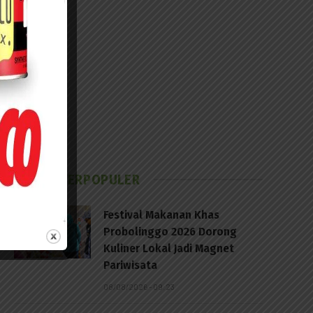
BERITA TERPOPULER
Festival Makanan Khas
Probolinggo 2026 Dorong
Kuliner Lokal Jadi Magnet
Pariwisata
08/08/2026 - 09:23