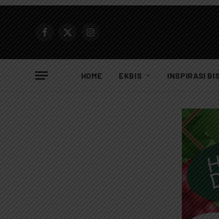
Facebook
X
Instagram
(Twitter)
HOME
EKBIS
INSPIRASI BI