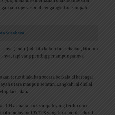
s (4/6) malam. Pemeriksaan dilakukan sekitar
dengan jam operasional pengangkutan sampah
ta Surabaya
inya (lindi). Jadi kita keluarkan sekalian, kita tap
ndi-nya, tapi yang penting penampungannya
kan terus dilakukan secara berkala di berbagai
ilayah utara maupun selatan. Langkah ini dinilai
ap laik jalan.
ar 104 armada truk sampah yang terdiri dari
a itu melayani 195 TPS yang tersebar di seluruh