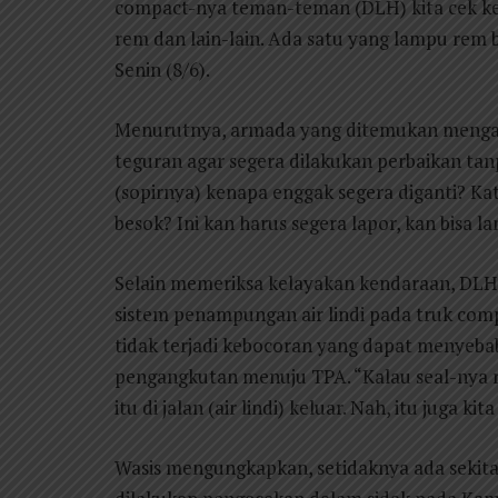
compact-nya teman-teman (DLH) kita cek ke
rem dan lain-lain. Ada satu yang lampu rem 
Senin (8/6).
Menurutnya, armada yang ditemukan mengala
teguran agar segera dilakukan perbaikan ta
(sopirnya) kenapa enggak segera diganti? K
besok? Ini kan harus segera lapor, kan bisa la
Selain memeriksa kelayakan kendaraan, DL
sistem penampungan air lindi pada truk com
tidak terjadi kebocoran yang dapat menyeba
pengangkutan menuju TPA. “Kalau seal-nya
itu di jalan (air lindi) keluar. Nah, itu juga ki
Wasis mengungkapkan, setidaknya ada sekita