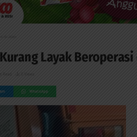
i di Jalan
urang Layak Beroperasi d
ns Read
0
Views
ram
WhatsApp