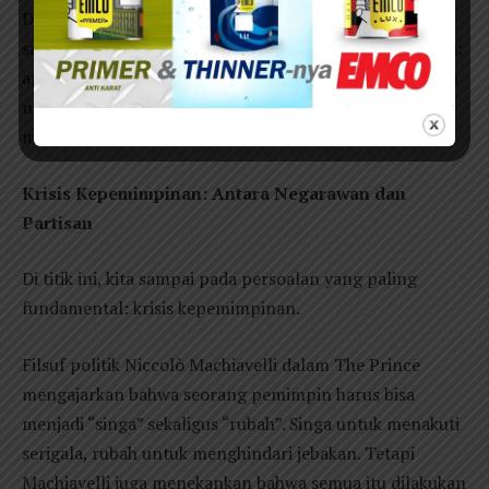
Dalam situasi seperti ini, “takut” adalah respons yang
sangat manusiawi. Tetapi justru di sinilah letak ujiannya:
apakah Gubernur akan tetap menjadi bagian dari sistem
neo-patrimonial itu, ataukah ia akan memilih untuk
menghancurkannya dari dalam?
Krisis Kepemimpinan: Antara Negarawan dan
Partisan
Di titik ini, kita sampai pada persoalan yang paling
fundamental: krisis kepemimpinan.
Filsuf politik Niccolò Machiavelli dalam The Prince
mengajarkan bahwa seorang pemimpin harus bisa
menjadi “singa” sekaligus “rubah”. Singa untuk menakuti
serigala, rubah untuk menghindari jebakan. Tetapi
Machiavelli juga menekankan bahwa semua itu dilakukan