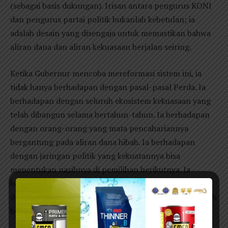
(sebagai basis dukungan). Irisan antara pengurus KONI
dan pengurus partai politik bukanlah kebetulan; ia
adalah desain yang disengaja untuk memastikan bahwa
aliran dana dan aliran kekuasaan berjalan seiring.
Ketika Gubernur mencoba mereformasi sistem ini, ia
tidak hanya berhadapan dengan pasal-pasal Perda. Ia
berhadapan dengan seluruh ekosistem kekuasaan yang
telah dibangun selama bertahun-tahun. Ia berhadapan
dengan orang-orang yang mata pencahariannya
bergantung pada aliran dana hibah. Ia berhadapan
dengan jaringan politik yang kekuatannya bisa
menentukan nasibnya di pemilihan berikutnya. Ia
berhadapan dengan sistem yang telah mengakar begitu
dalam sehingga mencabutnya bisa meruntuhkan seluruh
bangunan.