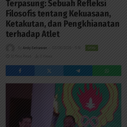
Terpasung: Sebuah Refleksi
Filosofis tentang Kekuasaan,
Ketakutan, dan Pengkhianatan
terhadap Atlet
By
Andy Setiawan
02/06/2026 - 11:16
OPINI
12 Mins Read
0
Views