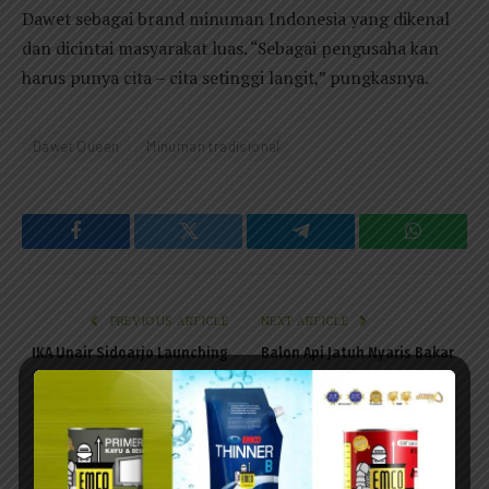
Dawet sebagai brand minuman Indonesia yang dikenal
dan dicintai masyarakat luas. “Sebagai pengusaha kan
harus punya cita – cita setinggi langit,” pungkasnya.
Dawet Queen
Minuman tradisional
Facebook
Twitter
Telegram
WhatsAp
PREVIOUS ARTICLE
NEXT ARTICLE
IKA Unair Sidoarjo Launching
Balon Api Jatuh Nyaris Bakar
Lagu Sidoarjo Bersih untuk
Lahan Tebu di Magetan,
Kampanye CFD
Diselamatkan Kelompok
Bocah