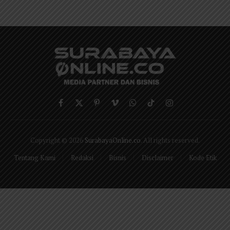
Facebook
X
Pinterest
Vimeo
WhatsApp
TikTok
Instagram
(Twitter)
Copyright © 2026
SurabayaOnline.co
. All rights reserved.
Tentang Kami
Redaksi
Bisnis
Disclaimer
Kode Etik