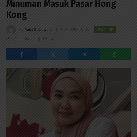
Minuman Masuk Pasar Hong
Kong
By
Andy Setiawan
01/06/2026 - 07:09
HEADLINE
5 Mins Read
0
Views