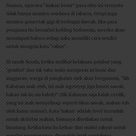
Namun, upacara “makan besar” para elite ini ternyata
tidak hanya memicu sendawa di Jakarta, tetapi juga
memicu gemertak gigi di berbagai daerah. Jika para
penguasa itu bersafari keliling Indonesia, mereka akan
mendapati bahwa setiap suku memiliki cara sendiri
untuk mengeja kata “rakus”.
Di tanah Sunda, ketika melihat kelakuan pejabat yang
‘gembul’ dan tak tahu malu menguras isi bumi dan
anggaran, warga di pangkalan ojek akan bergumam, “Sih
Kabayan mah eleh, ini mah ngeteyep jiga beurit sawah,
hakan tah ku sia kabeh!” (Sih Kabayan saja kalah cerdik,
yang ini mah menyelinap seperti tikus sawah, makan tuh
oleh kamu semua!). Kata ‘hakan’ adalah level terendah
untuk aktivitas makan, biasanya disediakan untuk
binatang. Ketika kata itu keluar dari mulut rakyat untuk
menilai penguasanya, disanalah letak runtuhnya