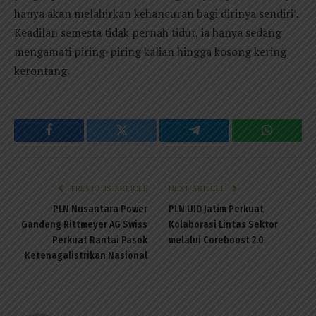
hanya akan melahirkan kehancuran bagi dirinya sendiri’.
Keadilan semesta tidak pernah tidur, ia hanya sedang
mengamati piring-piring kalian hingga kosong kering
kerontang.
Facebook
Twitter
Telegram
WhatsAp
PREVIOUS ARTICLE
NEXT ARTICLE
PLN Nusantara Power
PLN UID Jatim Perkuat
Gandeng Rittmeyer AG Swiss
Kolaborasi Lintas Sektor
Perkuat Rantai Pasok
melalui Coreboost 2.0
Ketenagalistrikan Nasional