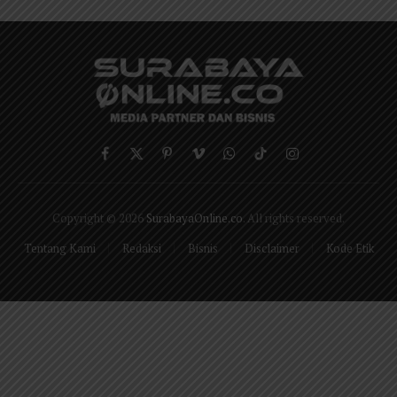
Facebook
X
Pinterest
Vimeo
WhatsApp
TikTok
Instagram
(Twitter)
Copyright © 2026
SurabayaOnline.co
. All rights reserved.
Tentang Kami
Redaksi
Bisnis
Disclaimer
Kode Etik