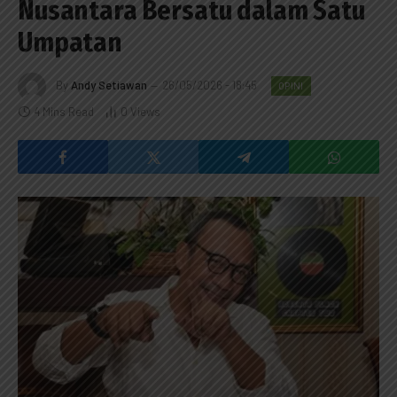
Nusantara Bersatu dalam Satu
Umpatan
By
Andy Setiawan
26/05/2026 - 18:45
OPINI
4 Mins Read
0
Views