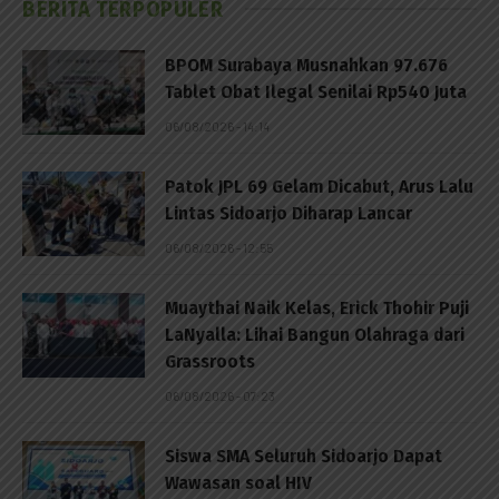
BERITA TERPOPULER
BPOM Surabaya Musnahkan 97.676
Tablet Obat Ilegal Senilai Rp540 Juta
06/08/2026 - 14:14
Patok JPL 69 Gelam Dicabut, Arus Lalu
Lintas Sidoarjo Diharap Lancar
06/08/2026 - 12:55
Muaythai Naik Kelas, Erick Thohir Puji
LaNyalla: Lihai Bangun Olahraga dari
Grassroots
06/08/2026 - 07:23
Siswa SMA Seluruh Sidoarjo Dapat
Wawasan soal HIV