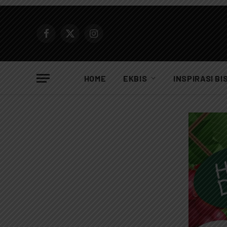
Facebook
X
Instagram
(Twitter)
HOME
EKBIS
INSPIRASI BI