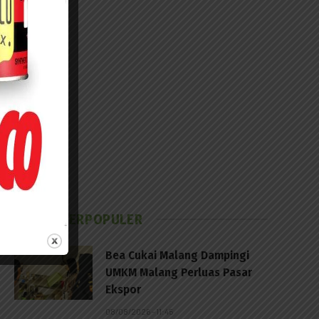
BERITA TERPOPULER
Bea Cukai Malang Dampingi
UMKM Malang Perluas Pasar
Ekspor
08/08/2026 - 11:45