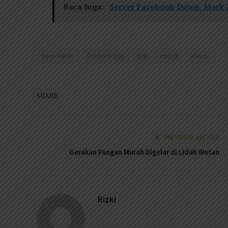
Baca Juga:
Server Facebook Down, Mark 
kesehatan
Probolinggo
tim
tmmd
wasev
SHARE.
PREVIOUS ARTICLE
Gerakan Pangan Murah Digelar di Lidah Wetan
Rizki