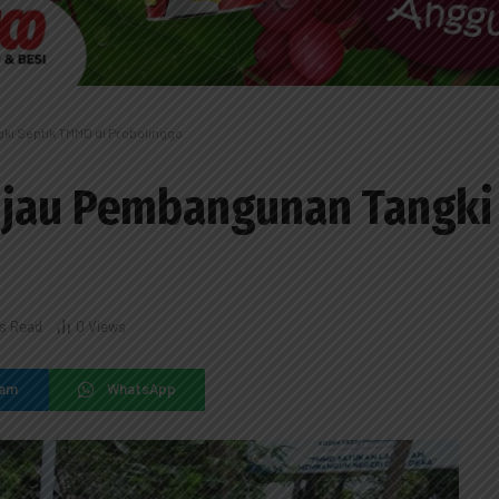
ki Septik TMMD di Probolinggo
njau Pembangunan Tangki
o
ns Read
0
Views
ram
WhatsApp