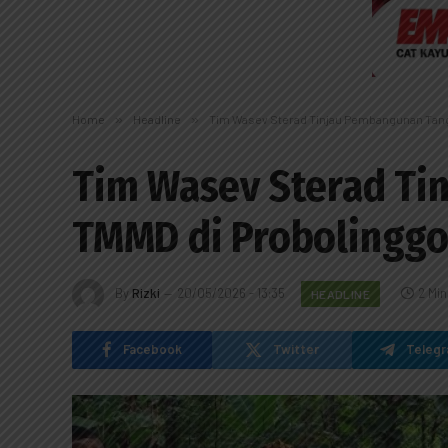
Home
»
Headline
»
Tim Wasev Sterad Tinjau Pembangunan Tang
Tim Wasev Sterad Ti
TMMD di Probolingg
By
Rizki
20/05/2026 - 13:35
2 Mi
HEADLINE
Facebook
Twitter
Teleg