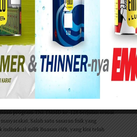
 di Desa Brabe, Kecamatan Maron, Kabupaten Probolinggo.
m Pengawasan dan Evaluasi (Wasev) TMMD ke-128
selaku Paban V/WilHanrat Sterad melakukan
angki septik individual di Dusun Leduk RT 17
aten Probolinggo.
idampingi Letkol Arh Iwan Hermaya Purnawan
ban V Wilhanrat Sterad serta Letkol Caj Nur
V Brawijaya dan Pabandya Komsos Sterdam V
sanaan program TNI TMMD ke-128 berjalan sesuai
masyarakat. Salah satu sasaran fisik yang
individual milik Buasan (60), yang kini telah