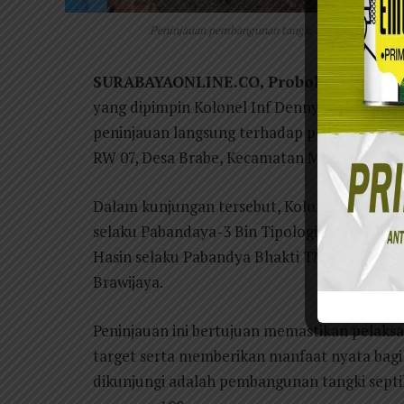
Peninjauan pembangunan tangki septik individual
SURABAYAONLINE.CO, Probolinggo
– Ti
yang dipimpin Kolonel Inf Denny Noviandi 
peninjauan langsung terhadap pembangunan t
RW 07, Desa Brabe, Kecamatan Maron, Kabup
Dalam kunjungan tersebut, Kolonel Denny d
selaku Pabandaya-3 Bin Tipologi Wilayah Spa
Hasin selaku Pabandya Bhakti TNI Sterdam 
Brawijaya.
Peninjauan ini bertujuan memastikan pelak
target serta memberikan manfaat nyata bagi 
dikunjungi adalah pembangunan tangki septik 