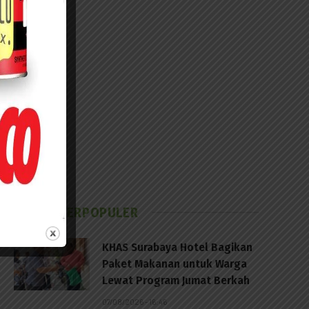
BERITA TERPOPULER
KHAS Surabaya Hotel Bagikan
Paket Makanan untuk Warga
Lewat Program Jumat Berkah
07/08/2026 - 16:46