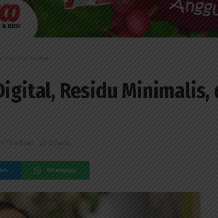
 dan Gentong Bantuan
Digital, Residu Minimalis
4 Mins Read
0
Views
ram
WhatsApp