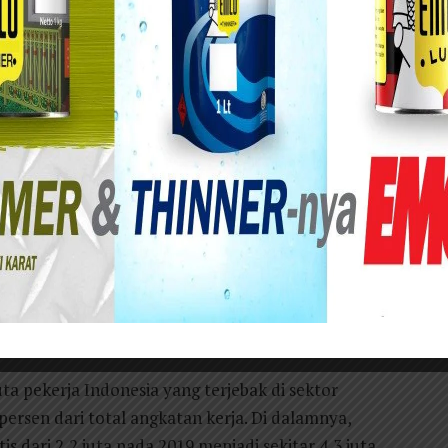
aba yang sulit dikenali dari kejauhan, jerat
rja bukan melalui kekerasan fisik, melainkan lewat
 kita melihat pengemudi ojek daring sebagai wajah
konom Yanis Varoufakis diidentifikasi secara
l). Lelaki di atas motor itu secara eufemistik
r jauh lebih merdeka dan setara ketimbang
uta pekerja Indonesia yang terjebak di sektor
 persen dari total angkatan kerja. Di dalamnya,
s dari 2,2 juta pada 2019 menjadi sekitar 4,3 juta