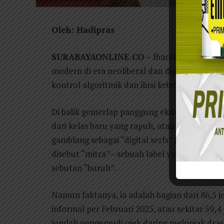
Oleh: Hadipras
SURABAYAONLINE.CO –
Ibarat jaring laba-l
modern di era neoliberal dan digital ini beke
kontrol algoritmik dan ilusi kebebasan.
Di balik gemerlap panggung ekonomi digital,
dari kelas baru yang rapuh, atau yang oleh e
gamblang sebagai “digital serfs” (budak digita
disebut “mitra”—sebuah label yang terdenga
sebutan “buruh”.
Namun faktanya, ia adalah bagian dari 86,5 j
informal per Februari 2025, atau sekitar 59,4
jumlah pengemudi ojek daring melonjak drasti