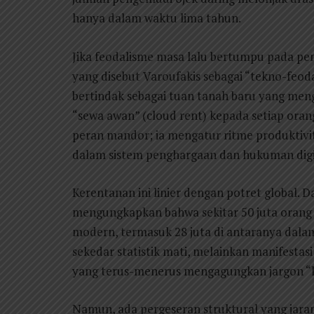
hanya dalam waktu lima tahun.
Jika feodalisme masa lalu bertumpu pada peng
yang disebut Varoufakis sebagai “tekno-feoda
bertindak sebagai tuan tanah baru yang meng
“sewa awan” (cloud rent) kepada setiap oran
peran mandor; ia mengatur ritme produktivit
dalam sistem penghargaan dan hukuman digit
Kerentanan ini linier dengan potret global. 
mengungkapkan bahwa sekitar 50 juta orang 
modern, termasuk 28 juta di antaranya dalam
sekedar statistik mati, melainkan manifestas
yang terus-menerus mengagungkan jargon “
Namun, ada pergeseran struktural yang jara