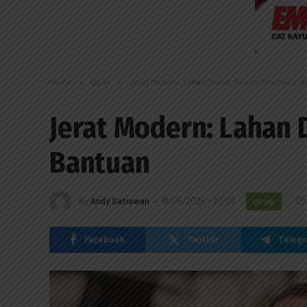
Home
»
Opini
»
Jerat Modern: Lahan Digital, Residu Minimalis,
Jerat Modern: Lahan 
Bantuan
By
Andy Setiawan
18/05/2026 - 20:28
OPINI
Facebook
Twitter
Teleg