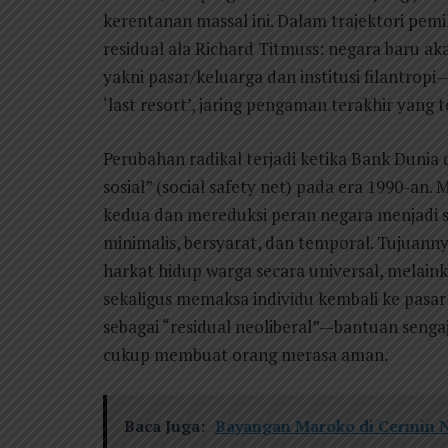
kerentanan massal ini. Dalam trajektori pemi
residual ala Richard Titmuss: negara baru a
yakni pasar/keluarga dan institusi filantrop
‘last resort’, jaring pengaman terakhir yan
Perubahan radikal terjadi ketika Bank Duni
sosial” (social safety net) pada era 1990-an.
kedua dan mereduksi peran negara menjadi 
minimalis, bersyarat, dan temporal. Tujuann
harkat hidup warga secara universal, melain
sekaligus memaksa individu kembali ke pasar 
sebagai “residual neoliberal”—bantuan senga
cukup membuat orang merasa aman.
Baca Juga:
Bayangan Maroko di Cermin 