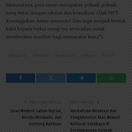
Menurutnya, para santri merupakan pribadi-pribadi
yang dekat dengan rahmat dan kemuliaan Allah SWT.
Kesungguhan dalam menuntut ilmu juga menjadi bentuk
bakti kepada kedua orang tua serta jalan untuk
memberikan manfaat bagi masyarakat luas.(*)
genggong
khofifah
kunjungan
ponpes
Santri
Facebook
Twitter
Telegram
WhatsAp
PREVIOUS ARTICLE
NEXT ARTICLE
Jerat Modern: Lahan Digital,
Vandalisme Birokrasi dan
Residu Minimalis, dan
Pengkhinatan Atas Memori
Gentong Bantuan
Kultural: Surabaya di
Persimpangan Sejarah