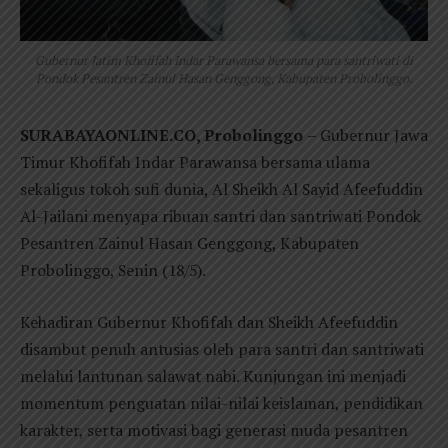
Gubernur Jatim Khofifah Indar Parawansa bersama para santriwati di
Pondok Pesantren Zainul Hasan Genggong, Kabupaten Probolinggo.
SURABAYAONLINE.CO, Probolinggo
– Gubernur Jawa
Timur Khofifah Indar Parawansa bersama ulama
sekaligus tokoh sufi dunia, Al Sheikh Al Sayid Afeefuddin
Al-Jailani menyapa ribuan santri dan santriwati Pondok
Pesantren Zainul Hasan Genggong, Kabupaten
Probolinggo, Senin (18/5).
Kehadiran Gubernur Khofifah dan Sheikh Afeefuddin
disambut penuh antusias oleh para santri dan santriwati
melalui lantunan salawat nabi. Kunjungan ini menjadi
momentum penguatan nilai-nilai keislaman, pendidikan
karakter, serta motivasi bagi generasi muda pesantren