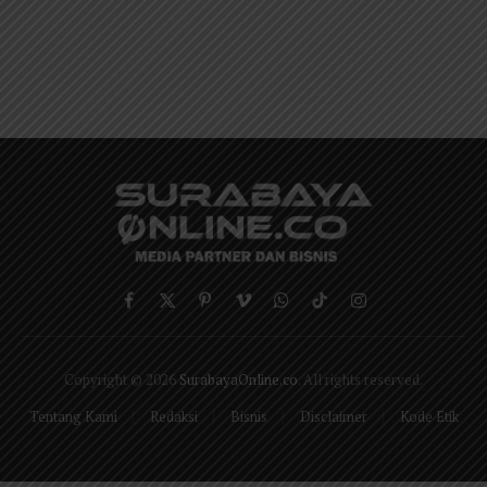
Facebook
X
Pinterest
Vimeo
WhatsApp
TikTok
Instagram
(Twitter)
Copyright © 2026
SurabayaOnline.co
. All rights reserved.
Tentang Kami
Redaksi
Bisnis
Disclaimer
Kode Etik