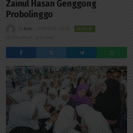
Zainul Hasan Genggong
Probolinggo
By
Rizki
19/05/2026 - 08:06
HEADLINE
2 Mins Read
0
Views