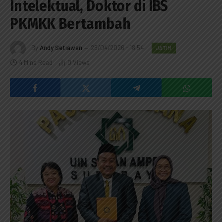
Intelektual, Doktor di IBS
PKMKK Bertambah
By
Andy Setiawan
29/04/2026 - 18:54
JATIM
4 Mins Read
0
Views