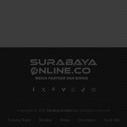
Facebook
X
Pinterest
Vimeo
WhatsApp
TikTok
Instagram
(Twitter)
Copyright © 2026
SurabayaOnline.co
. All rights reserved.
Tentang Kami
Redaksi
Bisnis
Disclaimer
Kode Etik