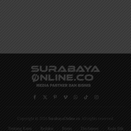
Facebook
X
Pinterest
Vimeo
WhatsApp
TikTok
Instagram
(Twitter)
Copyright © 2026
SurabayaOnline.co
. All rights reserved.
Tentang Kami
Redaksi
Bisnis
Disclaimer
Kode Etik