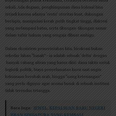
kepentingan politik kekuasaan, ceritanya berbeda sama
sekali. Ada dugaan, penghimpunan dana kolosal bisa
terjadi karena adanya ‘restu’ otoritas kuat, dukungan
berlapis, manipulasi kerah putih tingkat tinggi, diskresi
yang melampaui batas, serta tikungan-tikungan samar
dalam tafsir hukum yang sengaja dibuat ambigu.
Dalam ekosistem pemerintahan kita, birokrasi bukan
sekedar lahan “basah”—ia adalah sebuah ‘delta’ dengan
banyak cabang aliran yang harus diisi: dana taktis untuk
logistik politik, biaya penyelamatan kursi saat angin
kekuasaan berubah arah, hingga “uang ketenangan”
yang perlu diguyur agar aroma busuk di sebuah institusi
tidak terendus tetangga.
Baca Juga:
JEWEL, KEPALSUAN BARU NEGERI
JIRAN SINGAPURA YANG KEMBALI