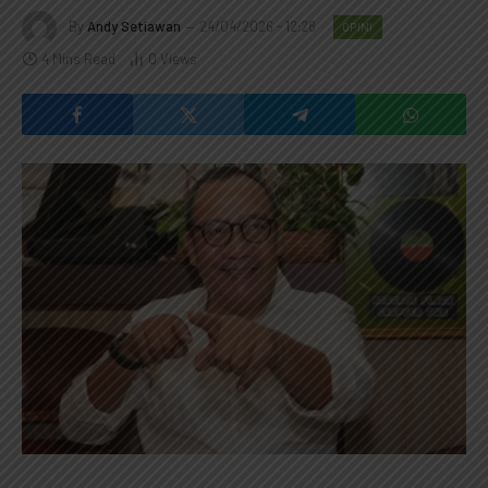
By
Andy Setiawan
24/04/2026 - 12:28
OPINI
4 Mins Read
0
Views