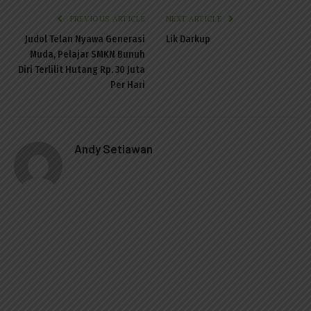
PREVIOUS ARTICLE
NEXT ARTICLE
Judol Telan Nyawa Generasi
Lik Darkup
Muda, Pelajar SMKN Bunuh
Diri Terlilit Hutang Rp. 30 Juta
Per Hari
Andy Setiawan