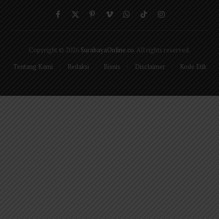
Facebook
X
Pinterest
Vimeo
WhatsApp
TikTok
Instagram
(Twitter)
Copyright © 2026
SurabayaOnline.co
. All rights reserved.
Tentang Kami
Redaksi
Bisnis
Disclaimer
Kode Etik