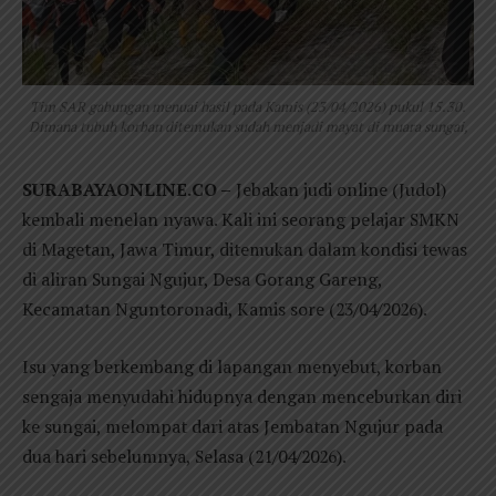
Tim SAR gabungan menuai hasil pada Kamis (23/04/2026) pukul 15.30.
Dimana tubuh korban ditemukan sudah menjadi mayat di muara sungai,
SURABAYAONLINE.CO –
Jebakan judi online (Judol)
kembali menelan nyawa. Kali ini seorang pelajar SMKN
di Magetan, Jawa Timur, ditemukan dalam kondisi tewas
di aliran Sungai Ngujur, Desa Gorang Gareng,
Kecamatan Nguntoronadi, Kamis sore (23/04/2026).
Isu yang berkembang di lapangan menyebut, korban
sengaja menyudahi hidupnya dengan menceburkan diri
ke sungai, melompat dari atas Jembatan Ngujur pada
dua hari sebelumnya, Selasa (21/04/2026).