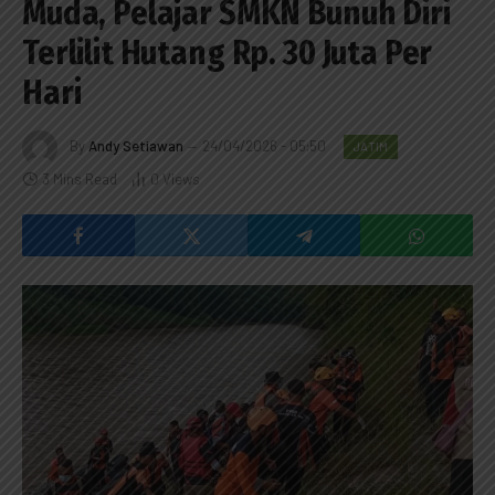
Muda, Pelajar SMKN Bunuh Diri
Terlilit Hutang Rp. 30 Juta Per
Hari
By
Andy Setiawan
24/04/2026 - 05:50
JATIM
3 Mins Read
0
Views