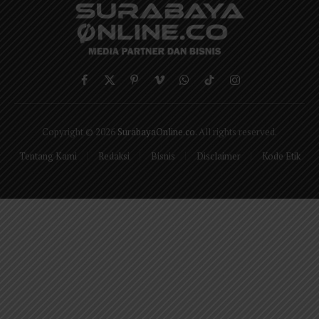
Facebook
X
Pinterest
Vimeo
WhatsApp
TikTok
Instagram
(Twitter)
Copyright © 2026
SurabayaOnline.co
. All rights reserved.
Tentang Kami
Redaksi
Bisnis
Disclaimer
Kode Etik