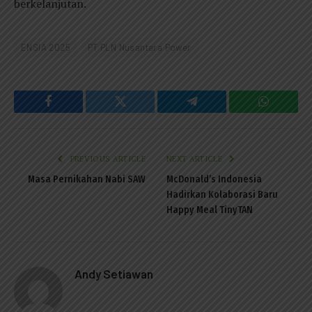
berkelanjutan.
ENSIA 2025
PT PLN Nusantara Power
Facebook
Twitter
Telegram
WhatsAp
PREVIOUS ARTICLE
NEXT ARTICLE
Masa Pernikahan Nabi SAW
McDonald’s Indonesia
Hadirkan Kolaborasi Baru
Happy Meal TinyTAN
Andy Setiawan