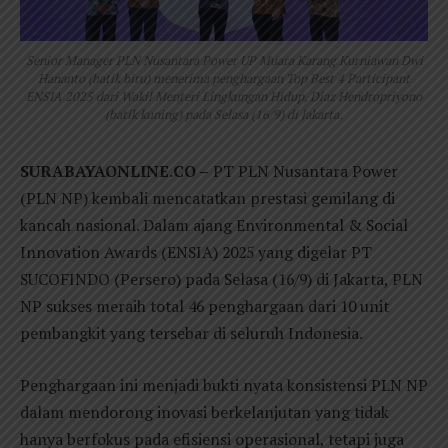
Senior Manager PLN Nusantara Power UP Muara Karang Kurniawan Dwi
Hananto (batik biru) menerima penghargaan Top Best 4 Participant
ENSIA 2025 dari Wakil Menteri Lingkungan Hidup, Diaz Hendropriyono
(batik kuning) pada Selasa (16/9) di Jakarta.
SURABAYAONLINE.CO –
PT PLN Nusantara Power
(PLN NP) kembali mencatatkan prestasi gemilang di
kancah nasional. Dalam ajang Environmental & Social
Innovation Awards (ENSIA) 2025 yang digelar PT
SUCOFINDO (Persero) pada Selasa (16/9) di Jakarta, PLN
NP sukses meraih total 46 penghargaan dari 10 unit
pembangkit yang tersebar di seluruh Indonesia.
Penghargaan ini menjadi bukti nyata konsistensi PLN NP
dalam mendorong inovasi berkelanjutan yang tidak
hanya berfokus pada efisiensi operasional, tetapi juga