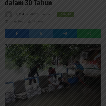
dalam 30 Tahun
By
Rizki
26/12/2024 - 14:16
HEADLINE
3 Mins Read
13
Views