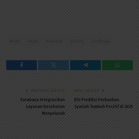
anyar
banjir
drainase
gunung
surabaya
Facebook
Twitter
Telegram
WhatsAp
PREVIOUS ARTICLE
NEXT ARTICLE
Surabaya Integrasikan
BSI Prediksi Perbankan
Layanan Kesehatan
Syariah Tumbuh Positif di 2025
Menyeluruh