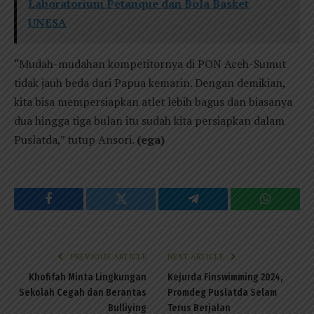
Laboratorium Petanque dan Bola Basket
UNESA
“Mudah-mudahan kompetitornya di PON Aceh-Sumut
tidak jauh beda dari Papua kemarin. Dengan demikian,
kita bisa mempersiapkan atlet lebih bagus dan biasanya
dua hingga tiga bulan itu sudah kita persiapkan dalam
Puslatda,” tutup Ansori.
(ega)
Facebook
Twitter
Telegram
WhatsAp
PREVIOUS ARTICLE
NEXT ARTICLE
Khofifah Minta Lingkungan
Kejurda Finswimming 2024,
Sekolah Cegah dan Berantas
Promdeg Puslatda Selam
Bulliying
Terus Berjalan