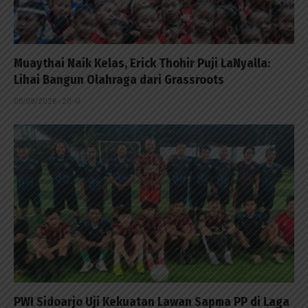
Muaythai Naik Kelas, Erick Thohir Puji LaNyalla:
Lihai Bangun Olahraga dari Grassroots
05/08/2026 - 20:41
PWI Sidoarjo Uji Kekuatan Lawan Sapma PP di Laga