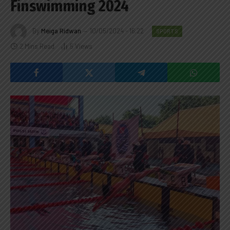
Finswimming 2024
By
Meiga Ridwan
10/05/2024 - 16:22
SPORTS
2 Mins Read
5
Views