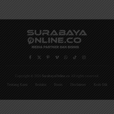
Facebook
X
Pinterest
Vimeo
WhatsApp
TikTok
Instagram
(Twitter)
Copyright © 2026
SurabayaOnline.co
. All rights reserved.
Tentang Kami
Redaksi
Bisnis
Disclaimer
Kode Etik