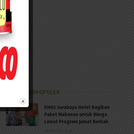
BERITA TERPOPULER
KHAS Surabaya Hotel Bagikan
Paket Makanan untuk Warga
Lewat Program Jumat Berkah
07/08/2026 - 16:46