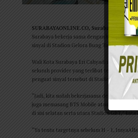
Walikota Su
SURABAYAONLINE.CO, Surabaya
– Untuk p
Surabaya bekerja sama dengan berbagai peny
sinyal di Stadion Gelora Bung Tomo (GBT) S
Wali Kota Surabaya Eri Cahyadi memastikan 
seluruh provider yang terlibat telah dilak
penguat sinyal tersebut di Stadion GBT.
“Jadi, kita sudah bekerjasama dengan provi
juga memasang BTS Mobile atau mobile comba
di sisi selatan serta utara Stadion GBT,” kata 
“Ya tentu targetnya sebelum H – 1, InsyaAllah