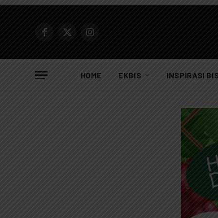
Facebook
X
Instagram
(Twitter)
HOME
EKBIS
INSPIRASI BI