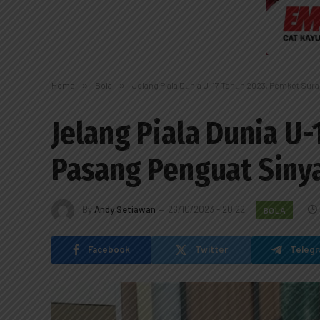
Home
»
Bola
»
Jelang Piala Dunia U-17 Tahun 2023, Pemkot Sura
Jelang Piala Dunia U
Pasang Penguat Sinya
By
Andy Setiawan
26/10/2023 - 20:22
BOLA
Facebook
Twitter
Teleg