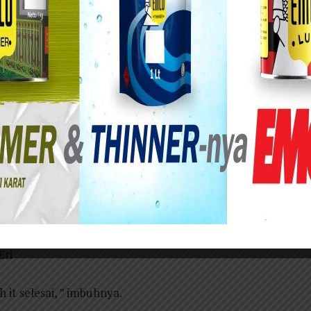
rabaya Eri Cahyadi.
ersiapan Piala Dunia U-17 tahun 2023, Pemkot
edia layanan berinisiatif memasang penguat
urabaya.
koordinasi dan kolaborasi menyeluruh dengan
ukan untuk memastikan keberhasilan pemasangan
der, mereka akan memasang penguat sinyal dan
t yang akan diletakkan di lapangan A, B, C dan
Eri
 it selesai, ” imbuhnya.