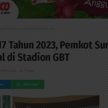
baya Pasang Penguat Sinyal di Stadion GBT
-17 Tahun 2023, Pemkot Su
l di Stadion GBT
2 Mins Read
3
Views
ram
WhatsApp